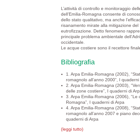
L’attività di controllo e monitoraggio de
dell’Emilia-Romagna consente di conosc
dello stato qualitativo, ma anche l’efficac
risanamento mirate alla mitigazione de
eutrofizzazione. Detto fenomeno rapprese
principale problema ambientale dell’Adri
occidentale.
Le acque costiere sono il recettore final
Bibliografia
1. Arpa Emilia-Romagna (2002), “Stato
romagnolo all’anno 2000”, I quaderni
2. Arpa Emilia-Romagna (2003), “Vers
delle zone costiere”, I quaderni di Ar
3. Arpa Emilia-Romagna (2006), “Le co
Romagna”, I quaderni di Arpa
4. Arpa Emilia-Romagna (2008), “Stato
romagnolo all’anno 2007 e piano dece
quaderni di Arpa
(leggi tutto)