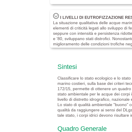
I LIVELLI DI EUTROFIZZAZIONE R
La situazione qualitativa delle acque mari
elementi di criticità legati allo sviluppo di 
seppure con intensità e persistenza ridotte 
e '80, sviluppano stati distrofici. Nonostante
miglioramento delle condizioni trofiche negli
Sintesi
Classificare lo stato ecologico e lo stato 
marino costieri, sulla base dei criteri tec
172/15, permette di ottenere un quadro 
stato ambientale per le acque dei corpi i
livello di distretto idrografico, nazionale
Lo stato di qualità ambientale "buono" co
qualità da raggiungere ai sensi del DLg
tale stato, i corpi idrici devono risultare i
Quadro Generale