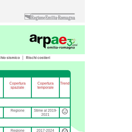
chio sismico
Rischi costieri
Copertura
Copertura
Trend
spaziale
temporale
Regione
Stime al 2019-
2021
Regione
2017-2024