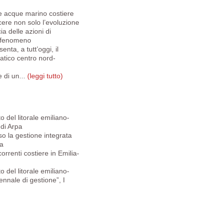
lle acque marino costiere
ere non solo l’evoluzione
ia delle azioni di
l fenomeno
nta, a tutt’oggi, il
atico centro nord-
e di un...
(leggi tutto)
 del litorale emiliano-
 di Arpa
o la gestione integrata
pa
rrenti costiere in Emilia-
 del litorale emiliano-
nnale di gestione”, I