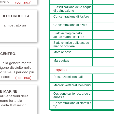
meridionale della...
(continua)
Classificazione delle acque
di balneazione
 DI CLOROFILLA
Concentrazione di fosforo
a” ha mostrato un
Concentrazione di azoto
Stato ecologico delle
acque marino costiere
Stato chimico delle acque
marino costiere
Moto ondoso
 CENTRO-
Mareggiate
 quella generalmente
igeno disciolto nelle
Impatto
o 2024, il periodo più
riscontrato nella...
Presenze microalgali
(continua)
Macroinvertebrati bentonici
UE MARINE
Ossigeno sul fondo, aree di
li variazioni della
anossia
mane forte sia
Concentrazione di clorofilla
 delle fluttuazioni
"a"