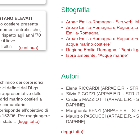
Sitografia
ESTANO ELEVATI
Arpae Emilia-Romagna - Sito web "M
no costiere presenta
Arpae Emilia-Romagna e Regione Emi
fenomeni eutrofici che,
Emilia-Romagna"
rispetto agli anni '70
Arpae Emilia-Romagna e Regione Emil
 il lieve
acque marino costiere"
 ultimi venti anni...
(continua)
Regione Emilia-Romagna, "Piani di gest
Ispra ambiente, "Acque marine"
Autori
chimico dei corpi idrici
nici definiti dal DLgs
Elena RICCARDI (ARPAE E.R. - 
rappresentativo dello
Silvia PIGOZZI (ARPAE E.R. - S
drici marino costieri a
Cristina MAZZIOTTI (ARPAE E.R.
 e comunitario.
DAPHNE)
rrisponde all'obiettivo di
Margherita BENZI (ARPAE E.R. 
s 152/06. Per raggiungere
Maurizio PASCUCCI (ARPAE E.R.
n stato...
(leggi tutto)
DAPHNE)
(leggi tutto)