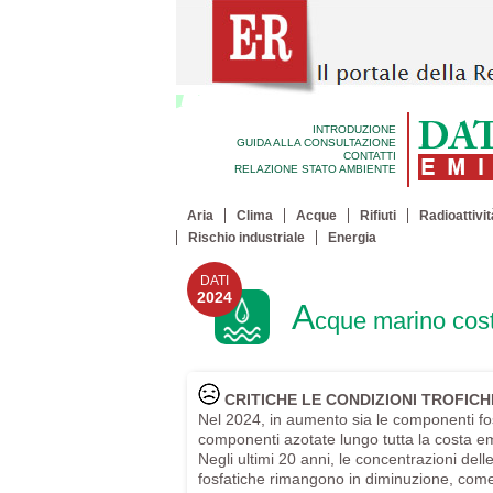
INTRODUZIONE
GUIDA ALLA CONSULTAZIONE
CONTATTI
RELAZIONE STATO AMBIENTE
Aria
Clima
Acque
Rifiuti
Radioattivit
Rischio industriale
Energia
DATI
2024
A
cque marino cost
CRITICHE LE CONDIZIONI TROFICH
Nel 2024, in aumento sia le componenti fos
componenti azotate lungo tutta la costa e
Negli ultimi 20 anni, le concentrazioni del
fosfatiche rimangono in diminuzione, com