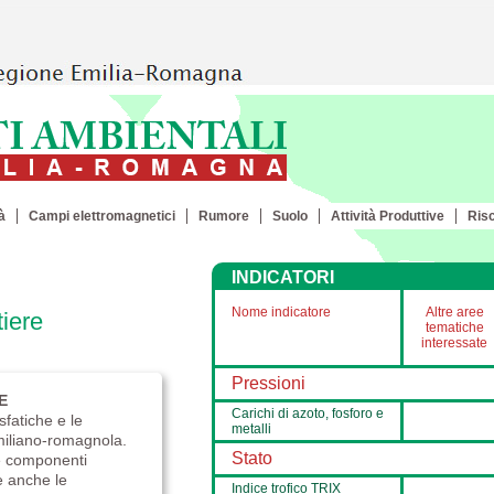
à
Campi elettromagnetici
Rumore
Suolo
Attività Produttive
Ris
INDICATORI
Nome indicatore
Altre aree
iere
tematiche
interessate
Pressioni
E
Carichi di azoto, fosforo e
fatiche e le
metalli
miliano-romagnola.
Stato
le componenti
e anche le
Indice trofico TRIX