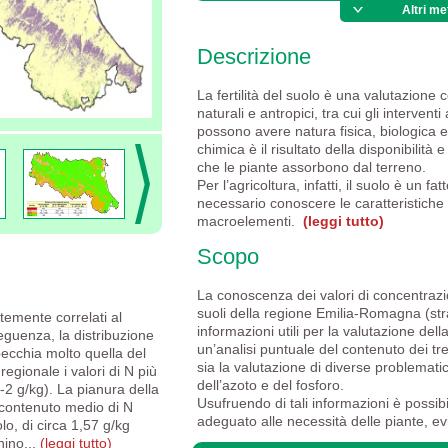
Altri me
METODI DI ELABORAZIONE DATI
Statistica descrittiva, Digital Soil Mapping 
Descrizione
La fertilità del suolo è una valutazione
naturali e antropici, tra cui gli interventi 
possono avere natura fisica, biologica e c
chimica è il risultato della disponibilità 
che le piante assorbono dal terreno.
Per l’agricoltura, infatti, il suolo è un fa
necessario conoscere le caratteristiche 
macroelementi.
(leggi tutto)
Scopo
La conoscenza dei valori di concentrazi
suoli della regione Emilia-Romagna (st
rtemente correlati al
informazioni utili per la valutazione della
eguenza, la distribuzione
un’analisi puntuale del contenuto dei tre 
specchia molto quella del
sia la valutazione di diverse problematic
regionale i valori di N più
dell’azoto e del fosforo.
-2 g/kg). La pianura della
Usufruendo di tali informazioni è possibi
contenuto medio di N
adeguato alle necessità delle piante, e
lo, di circa 1,57 g/kg
nino...
(leggi tutto)