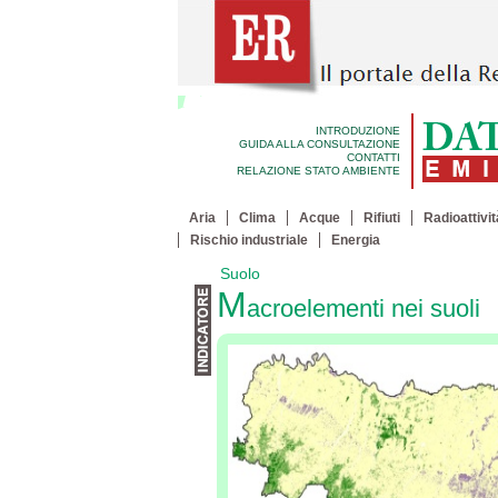
INTRODUZIONE
GUIDA ALLA CONSULTAZIONE
CONTATTI
RELAZIONE STATO AMBIENTE
Aria
Clima
Acque
Rifiuti
Radioattivit
Rischio industriale
Energia
Suolo
M
acroelementi nei suoli