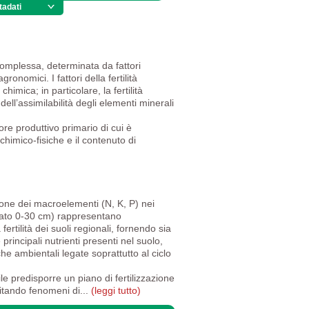
tadati
(DSM)
 complessa, determinata da fattori
agronomici. I fattori della fertilità
himica; in particolare, la fertilità
e dell’assimilabilità degli elementi minerali
ttore produttivo primario di cui è
chimico-fisiche e il contenuto di
one dei macroelementi (N, K, P) nei
rato 0-30 cm) rappresentano
 fertilità dei suoli regionali, fornendo sia
principali nutrienti presenti nel suolo,
he ambientali legate soprattutto al ciclo
le predisporre un piano di fertilizzazione
vitando fenomeni di...
(leggi tutto)