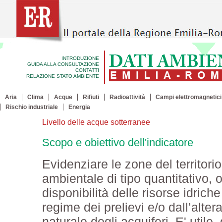
INTRODUZIONE
GUIDA ALLA CONSULTAZIONE
CONTATTI
RELAZIONE STATO AMBIENTE
Aria
Clima
Acque
Rifiuti
Radioattività
Campi elettromagnetici
Rischio industriale
Energia
Livello delle acque sotterranee
Scopo e obiettivo dell'indicatore
Evidenziare le zone del territorio 
ambientale di tipo quantitativo, 
disponibilità delle risorse idric
regime dei prelievi e/o dall’alter
naturale degli acquiferi. E' utile,