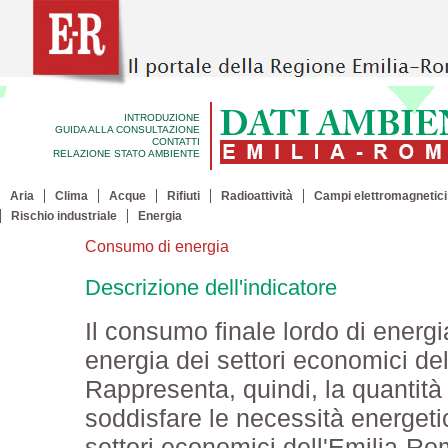
INTRODUZIONE
GUIDA ALLA CONSULTAZIONE
CONTATTI
RELAZIONE STATO AMBIENTE
Aria
Clima
Acque
Rifiuti
Radioattività
Campi elettromagnetici
Rischio industriale
Energia
Consumo di energia
Descrizione dell'indicatore
Il consumo finale lordo di energ
energia dei settori economici del
Rappresenta, quindi, la quantità
soddisfare le necessità energetich
settori economici dell'Emilia-R