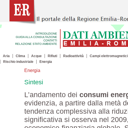
INTRODUZIONE
GUIDA ALLA CONSULTAZIONE
CONTATTI
RELAZIONE STATO AMBIENTE
Aria
Clima
Acque
Rifiuti
Radioattività
Campi elettromagnetici
Rischio industriale
Energia
Energia
Sintesi
L’andamento dei
consumi energ
evidenzia, a partire dalla metà 
tendenza complessiva alla riduz
significativa si osserva nel 2009
economico-finanziaria globale. 