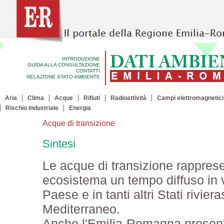
INTRODUZIONE
GUIDA ALLA CONSULTAZIONE
CONTATTI
RELAZIONE STATO AMBIENTE
Aria
Clima
Acque
Rifiuti
Radioattività
Campi elettromagnetici
Rischio industriale
Energia
Acque di transizione
Sintesi
Le acque di transizione rapprese
ecosistema un tempo diffuso in vas
Paese e in tanti altri Stati rivier
Mediterraneo.
Anche l'Emilia-Romagna presenta