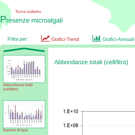
Torna indietro
P
resenze microalgali
Filtra per:
Grafici-Trend
Grafici-Annuali
Abbondanze totali (cell/litro)
Abbondanze totali
(cell/litro)
Numero di taxa
Scarica